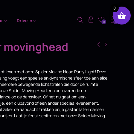
0
ur
Drive in
0
0
r movinghead
 tot leven met onze Spider Moving Head Party Light! Deze
ssing voegt een speelse en dynamische sfeer toe aan elke
n meerdere bewegende lichtstralen die door de ruimte
 onze Spider Moving Head een betoverende en
nce op de dansvloer. Of het nu gaat om een
je, een clubavond of een ander speciaal evenement,
al zeker de aandacht trekken en je gasten laten dansen
uurtjes. Laat je feest schitteren met onze Spider Moving
!