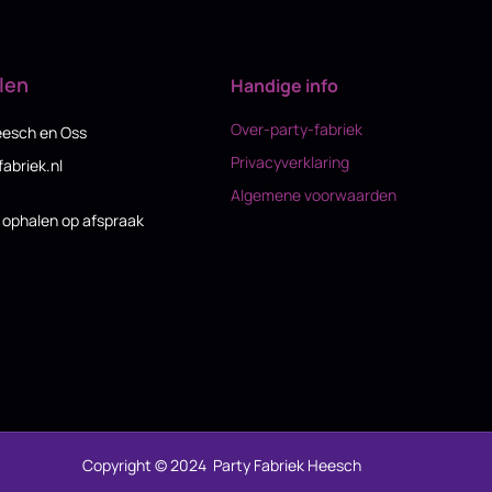
len
Handige info
Over-party-fabriek
eesch en Oss
Privacyverklaring
fabriek.nl
Algemene voorwaarden
n ophalen op afspraak
Copyright © 2024 Party Fabriek Heesch