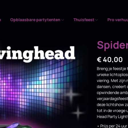
e
Opblaasbare partytenten
Thuisfeest
Pro verhu
Spide
€
40,00
Breng je feestje
unieke lichtoplo
viering. Met zij
dansen, creëert
opwindende ambia
verjaardagsfeest
deze lichtshow z
tot in de vroege 
Head Party Light
• Prijs per 24 uur