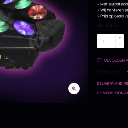
• Met eurostekk
• Wij hanteren e
• Prijs op basis 
SIZE GUIDES
TOEVOEGEN A
Share Link:
DELIVERY AND R
COMPOSITION A