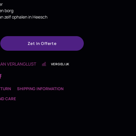
er
en borg
van zelf ophalen in Heesch
Zet In Offerte
AN VERLANGLIJST
VERGELIJK
ETURN
SHIPPING INFORMATION
ND CARE