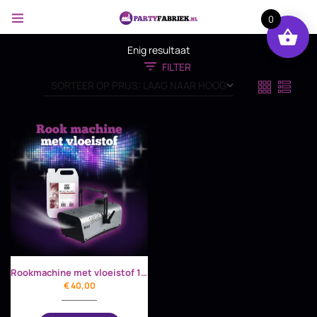
0
Enig resultaat
FILTER
Rookmachine met vloeistof 1 avond
€
40,00