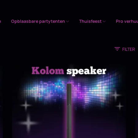
e
Opblaasbare partytenten
Thuisfeest
Pro verhu
FILTER