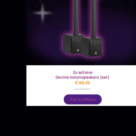
2x actieve
Devine kolomspeakers (set)
€
150,00
Zet in offerte