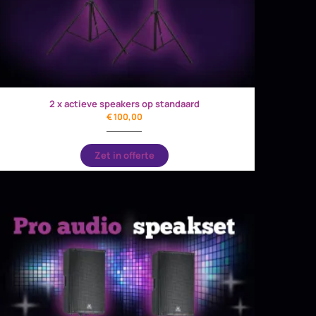
2 x actieve speakers op standaard
€
100,00
Zet in offerte