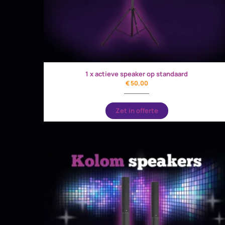
1 x actieve speaker op standaard
€
50,00
Zet in offerte