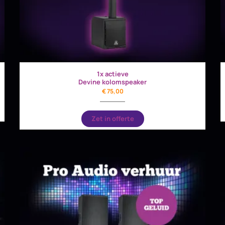
1x actieve
Devine kolomspeaker
€
75,00
Zet in offerte