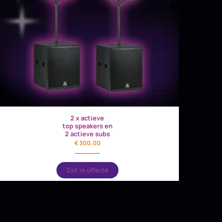
2 x actieve
top speakers en
2 actieve subs
€
300,00
Zet in offerte