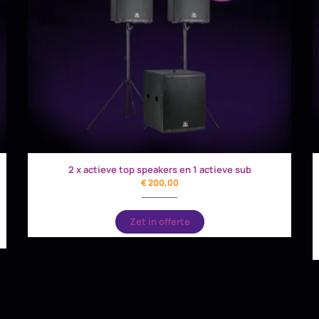
2 x actieve top speakers en 1 actieve sub
€
200,00
Zet in offerte