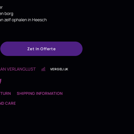
er
en borg
van zelf ophalen in Heesch
Zet In Offerte
AN VERLANGLIJST
VERGELIJK
ETURN
SHIPPING INFORMATION
ND CARE