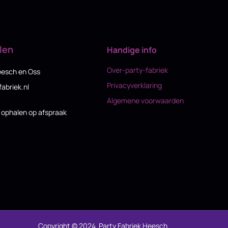
len
Handige info
Over-party-fabriek
eesch en Oss
Privacyverklaring
fabriek.nl
Algemene voorwaarden
n ophalen op afspraak
Copyright © 2024 Party Fabriek Heesch