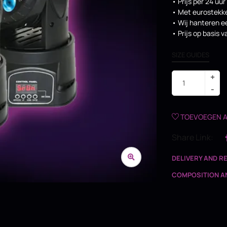
• Prijs per 24 uur
• Met eurostekk
• Wij hanteren e
• Prijs op basis 
SIZE GUIDES
TOEVOEGEN A
Share Link:
DELIVERY AND R
COMPOSITION A