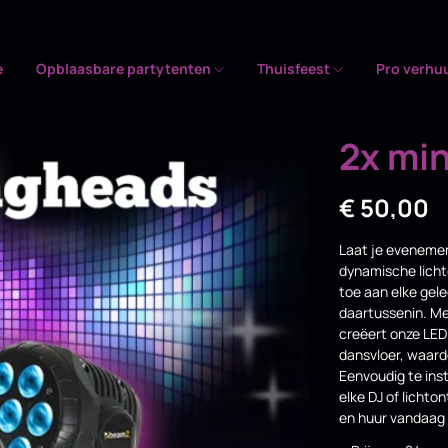
e
Opblaasbare partytenten
Thuisfeest
Pro verhu
2x mi
€
50,00
Laat je evenemen
dynamische licht
toe aan elke gele
daartussenin. Me
creëert onze LE
dansvloer, waard
Eenvoudig te inst
elke DJ of lichto
en huur vandaag 