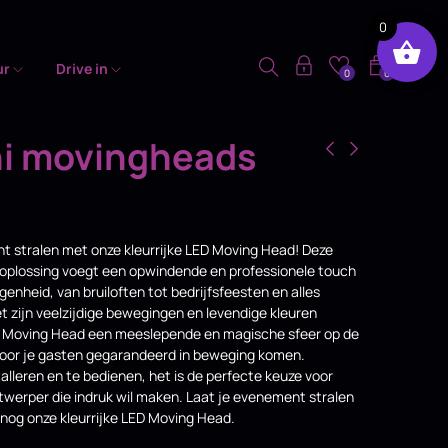
0
ur
Drive in
0
0
ni movingheads
t stralen met onze kleurrijke LED Moving Head! Deze
oplossing voegt een opwindende en professionele touch
genheid, van bruiloften tot bedrijfsfeesten en alles
t zijn veelzijdige bewegingen en levendige kleuren
D Moving Head een meeslepende en magische sfeer op de
oor je gasten gegarandeerd in beweging komen.
alleren en te bedienen, het is de perfecte keuze voor
ntwerper die indruk wil maken. Laat je evenement stralen
nog onze kleurrijke LED Moving Head.